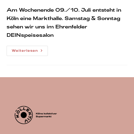
veröffentlicht:
Kategorie:
Am Wochenende 09./10. Juli entsteht in
Köln eine Markthalle. Samstag & Sonntag
sehen wir uns im Ehrenfelder
DEINspeisesalon
EcoHopping
Weiterlesen
Festival
9.
&
10.
Juli
22