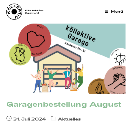
Zum
Inhalt
Menü
springen
Garagenbestellung August
Beitrag
Beitrags-
31. Juli 2024
Aktuelles
veröffentlicht:
Kategorie: