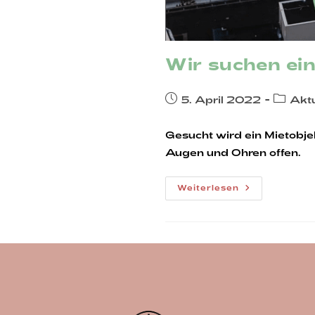
Wir suchen ein
Beitrag
Beitrag
5. April 2022
Aktu
veröffentlicht:
Kategor
Gesucht wird ein Mietobjek
Augen und Ohren offen.
Wir
Weiterlesen
Suchen
Ein
Ladenlokal